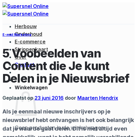
Ga
naar
inhoud
Herbouw
Onderhoud
E-mail Marketing
E-commerce
5 Voobeelden van
Strippenkaart
Over
Content die Je kunt
Contact
Delen in je Nieuwsbrief
Winkelwagen
Geplaatst op
23 juni 2016
door
Maarten Hendrix
Als je eenmaal nieuwe inschrijvers op je
nieuwsbrief hebt ontvangen is het ook belangrijk
Geen producten in de winkelwagen.
dat je waarde gaat delen. Dit is niet altijd even